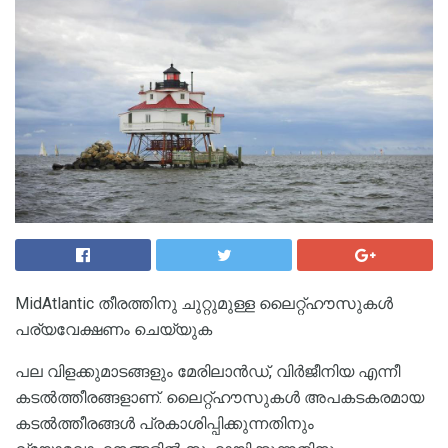
MidAtlantic തീരത്തിനു ചുറ്റുമുള്ള ലൈറ്റ്ഹൗസുകൾ
പര്യവേക്ഷണം ചെയ്യുക
പല വിളക്കുമാടങ്ങളും മേരിലാൻഡ്, വിർജീനിയ എന്നീ
കടൽത്തീരങ്ങളാണ്. ലൈറ്റ്ഹൗസുകൾ അപകടകരമായ
കടൽത്തീരങ്ങൾ പ്രകാശിപ്പിക്കുന്നതിനും