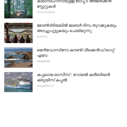
ക്യാമ്പിംഗിനായുള്ള ടോപ്പ് 5 അമേരിക്കൻ
സ്റ്റേറ്റുകൾ
സാഹസികത
മോൺട്രിയലിൽ ലേബർ ദിനം തുറക്കുകയും
അടച്ചുപൂട്ടുകയും ചെയ്യുന്നു
കാനഡ
മെൻഡോസിനോ കൗണ്ടി വീക്കെൻഡ് ഗെറ്റ്
എവേ
അമേരിക്ക
കപ്പലായ ഓസീസ് - റോയൽ കരീബിയൻ
ക്രൂയിസ് കപ്പൽ
ക്രൂയിസസ്