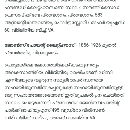
ഫൗണ്ടഡ് ലൈറ്റ്ഹൗസാണ്. സ്ഥലം: സൗത്ത് സൈഡ്
ചെസാപീക്ക് ബേ പ്രവേശനം. പ്രവേശനം: 583
അറ്റ്ലാന്റിക് അവന്യൂ, ഫോർട്ട് സ്റ്റോറി / ഓഫർ യുഎസ്
60, വിർജീനിയ ബീച്ച്, VA.
ജോൺസ് പോയന്റ് ലൈറ്റ്ഹൗസ്
- 1856-1926 മുതൽ
പ്രവർത്തിച്ച വിളക്കുമാടം.
പൊട്ടമക്കിലെ ജലധാരയിലേക്ക് കടക്കുന്നതും
അലക്സാണ്ട്രിയ, വിർജീനിയ, വാഷിംഗ്ടൺ ഡിസി
എന്നിവയുടെ വളരുന്ന സമുദ്രോപരിന്ധനയെ
സഹായിക്കുന്നതിന് കപ്പലുകളെ സഹായിക്കുന്നതിനുള്ള
ഒരു സഹായത്തോടെയാണ് ഇത് രൂപകൽപ്പന ചെയ്തത്.
സ്ഥലം: പൊട്ടമക് നദി. പ്രവേശനം: ജോൻസ് പോയിന്റ്
പാർക്ക് ഓഫ് യുഎസ് 495 വുഡ്റോ വിൽസൺ
ബ്രിഡ്ജിക്ക് സമീപം, അലക്സാണ്ട്രിയ, VA.