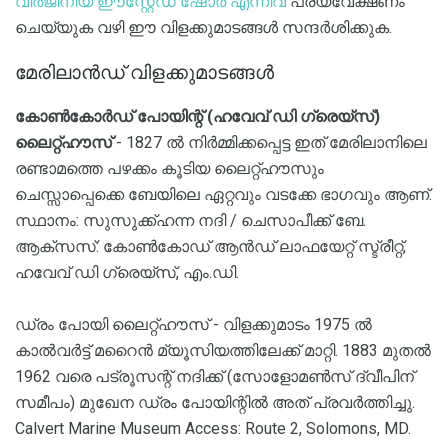
വിർജീനിയ ഈസ്റ്റേഡ് ഷോർ എന്നിവ
പര്യവേക്ഷണം
ചെയ്യുക വഴി ഈ വിളക്കുമാടങ്ങൾ സന്ദർശിക്കുക.
മേരിലാൻഡ് വിളക്കുമാടങ്ങൾ
കോൺകോർഡ് പോയിന്റ് (ഹവേവ് ഡി ഗ്രെയ്സ്)
ലൈറ്റ്ഹൗസ്
- 1827 ൽ നിർമ്മിക്കപ്പെട്ട ഇത് മേരിലാനിലെ
രണ്ടാമത്തെ പഴക്കം കൂടിയ ലൈറ്റ്ഹൗസും
ചെസ്സാപ്പെക്കെ ബേയിലെ ഏറ്റവും വടക്കേ ഭാഗവും ആണ്.
സ്ഥാനം: സുസുക്ക്ഹന്ന നദി / ചെസാപീക്ക് ബേ.
ആക്സസ്: കോൺകോഡ് ആൻഡ് ലാഫയേറ്റ് സ്ട്രീറ്റ്,
ഹവേവ് ഡി ഗ്രെയ്സ്, എം.ഡി.
ഡ്രം പോയി ലൈറ്റ്ഹൗസ് - വിളക്കുമാടം 1975 ൽ
കാൽവർട്ട് മറൈൻ മ്യൂസിയത്തിലേക്ക് മാറ്റി. 1883 മുതൽ
1962 വരെ പട്രൂസന്റ് നദിക്ക് (സോളോമൺസ് ദ്വീപിന്
സമീപം) മുഖേന ഡ്രം പോയിന്റിൽ അത് പ്രവർത്തിച്ചു.
Calvert Marine Museum Access: Route 2, Solomons, MD.