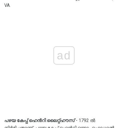
VA.
ad
പഴയ കേപ്പ് ഹെൻറി ലൈറ്റ്ഹൗസ്
- 1792 ൽ
നിർമിച്ചതാണ്, പഴയ കേപ്പ് ഹെൻറി ഒന്നാം ഫെഡറൽ