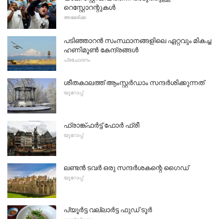
റെസ്റ്റോറന്റുകൾ
അമേരിക്ക
പടിഞ്ഞാറൻ സംസ്ഥാനങ്ങളിലെ ഏറ്റവും മികച്ച
ഹണിമൂൺ കേന്ദ്രങ്ങൾ
പ്രചോദനം
ശീതകാലത്ത് ആംസ്റ്റർഡാം സന്ദർശിക്കുന്നത്
യൂറോപ്പ്
ഫ്രാങ്ക്ഫർട്ട് ഫോർ ഫ്രീ
യൂറോപ്പ്
ലണ്ടൻ ടവർ ഒരു സന്ദർശകന്റെ ഗൈഡ്
യൂറോപ്പ്
പ്യൂർട്ട വല്ലാർട്ട ഫുഡ് ടൂർ