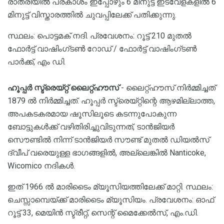
രാത്രിയിൽ പ്രകാശം ഇപ്പോഴും 6 മിനുട്ട് ഇടവേളകളിൽ 6
മിനുട്ട് വിസ്താരത്തിൽ ചുവപ്പിലേക്ക് പതിക്കുന്നു.
സ്ഥലം: പൊട്ടമക് നദി. പ്രവേശനം: റൂട്ട് 210 മുതൽ
ഫോർട്ട് വാഷിംഗ്ടൺ റോഡ് / ഫോർട്ട് വാഷിംഗ്ടൺ
പാർക്ക്, എം ഡി.
ഹൂപ്പർ സ്ട്രെയ്റ്റ് ലൈറ്റ്ഹൗസ്
- ലൈറ്റ്ഹൗസ് നിർമ്മിച്ചത്
1879 ൽ നിർമ്മിച്ചത്. ഹൂപ്പർ സ്ട്രെയ്റ്റിന്റെ ആഴമില്ലാത്ത,
അപകടകരമായ ഷൂസിലൂടെ കടന്നുപോകുന്ന
ബോട്ടുകൾക്ക് വഴിതിരിച്ചുവിടുന്നത്, ടാൻജിയർ
സൌണ്ടിൽ നിന്ന് ടാൻജിയർ സൗണ്ട് മുതൽ ഡിയൽസ്
ദ്വീപ് വരെയുള്ള ഭാഗങ്ങളിൽ, അല്ലെങ്കിൽ Nanticoke,
Wicomico നദികൾ.
ഇത് 1966 ൽ മാരിടൈം മ്യൂസിയത്തിലേക്ക് മാറ്റി. സ്ഥലം:
ചെസ്സാമ്പെയ്ക്ക് മാരിടൈം മ്യൂസിയം. പ്രവേശനം: ഓഫ്
റൂട്ട് 33, മെയിൻ സ്ട്രീറ്റ്, സെന്റ് മൈക്കേൽസ്, എം.ഡി.