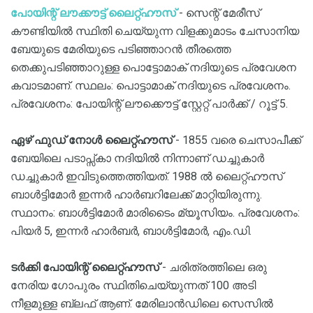
പോയിന്റ് ലൗക്കൗട്ട് ലൈറ്റ്ഹൗസ്
- സെന്റ് മേരീസ്
കൗണ്ടിയിൽ സ്ഥിതി ചെയ്യുന്ന വിളക്കുമാടം ചേസാനിയ
ബേയുടെ മേരിയുടെ പടിഞ്ഞാറൻ തീരത്തെ
തെക്കുപടിഞ്ഞാറുള്ള പൊട്ടോമാക് നദിയുടെ പ്രവേശന
കവാടമാണ്. സ്ഥലം: പൊട്ടാമാക് നദിയുടെ പ്രവേശനം.
പ്രവേശനം: പോയിന്റ് ലൗക്കൌട്ട് സ്റ്റേറ്റ് പാർക്ക് / റൂട്ട് 5.
ഏഴ് ഫുഡ് നോൾ ലൈറ്റ്ഹൗസ്
- 1855 വരെ ചെസാപീക്ക്
ബേയിലെ പടാപ്സ്കാ നദിയിൽ നിന്നാണ് ഡച്ചുകാർ
ഡച്ചുകാർ ഇവിടുത്തെത്തിയത്. 1988 ൽ ലൈറ്റ്ഹൗസ്
ബാൾട്ടിമോർ ഇന്നർ ഹാർബറിലേക്ക് മാറ്റിയിരുന്നു.
സ്ഥാനം: ബാൾട്ടിമോർ മാരിടൈം മ്യൂസിയം. പ്രവേശനം:
പിയർ 5, ഇന്നർ ഹാർബർ, ബാൾട്ടിമോർ, എം.ഡി.
ടർക്കി പോയിന്റ് ലൈറ്റ്ഹൗസ്
- ചരിത്രത്തിലെ ഒരു
നേരിയ ഗോപുരം സ്ഥിതിചെയ്യുന്നത് 100 അടി
നീളമുള്ള ബ്ലഫ് ആണ്. മേരിലാൻഡിലെ സെസിൽ