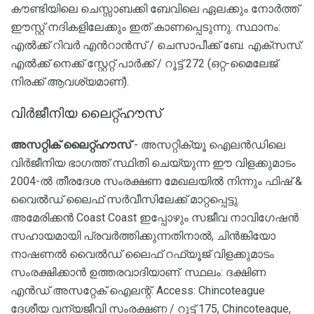
കൗണ്ടിയിലെ ചെസ്സാബക്കി ബേവിലെ ഏലക്കും നോർത്ത്
ഈസ്റ്റ് നദികളിലേക്കും ഇത് കാണപ്പെടുന്നു. സ്ഥാനം:
എൽക്ക് റിവർ എൻറാൻസ് / ചെസാപീക്ക് ബേ. എക്സസ്:
എൽക്ക് നെക്ക് സ്റ്റേറ്റ് പാർക്ക് / റൂട്ട് 272 (ഒറ്റ-മൈലേജ്
നിരക്ക് ആവശ്യമാണ്).
വിർജീനിയ ലൈറ്റ്ഹൗസ്
അസറ്റിക് ലൈറ്റ്ഹൗസ്
- അസറ്റിക്യൂ ഐലൻഡിലെ
വിർജീനിയ ഭാഗത്ത് സ്ഥിതി ചെയ്യുന്ന ഈ വിളക്കുമാടം
2004-ൽ തീരദേശ സംരക്ഷണ മേഖലയിൽ നിന്നും ഫിഷ് &
വൈൽഡ് ലൈഫ് സർവീസിലേക്ക് മാറ്റപ്പെട്ടു.
അമേരിക്കൻ Coast Coast ഇപ്പോഴും സജീവ നാവിഗേഷൻ
സഹായമായി പ്രവർത്തിക്കുന്നതിനാൽ, ചിൻങ്കിയോ
നാഷണൽ വൈൽഡ് ലൈഫ് റഫ്യൂജ് വിളക്കുമാടം
സംരക്ഷിക്കാൻ ഉത്തരവാദിയാണ്. സ്ഥലം: ദക്ഷിണ
എൻഡ് അസറ്റേക് ഐലന്റ്. Access: Chincoteague
ദേശീയ വന്യജീവി സംരക്ഷണ / റൂട്ട് 175, Chincoteaque,