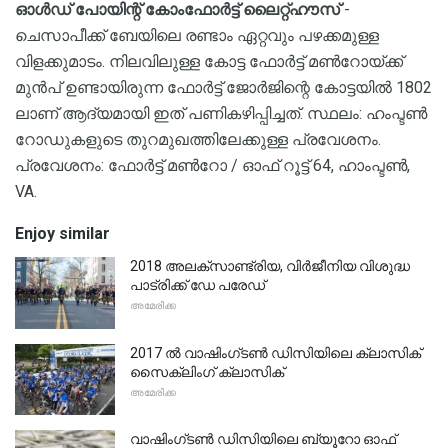
ഓൾഡ് പോയിന്റ് കോംഫോർട്ട് ലൈറ്റ്ഹൗസ്
-
ചെസാപീക്ക് ബേയിലെ രണ്ടാം ഏറ്റവും പഴക്കമുള്ള
വിളക്കുമാടം. നിലവിലുള്ള കോട്ട ഫോർട്ട് മൺറോയ്ക്ക്
മുൻപ് ഉണ്ടായിരുന്ന ഫോർട്ട് ജോർജിന്റെ കോട്ടയിൽ 1802
ലാണ് ആദ്യമായി ഇത് പണികഴിപ്പിച്ചത്. സ്ഥലം: ഹംപ്ടൺ
റോഡുകളുടെ തുറമുഖത്തിലേക്കുള്ള പ്രവേശനം.
പ്രവേശനം: ഫോർട്ട് മൺറോ / ഓഫ് റൂട്ട് 64, ഹാംപ്ടൺ,
VA.
Enjoy similar
2018 അലക്സാണ്ട്രിയ, വിർജീനിയ വിശുദ്ധ
പാട്രിക്ക് ഡേ പരേഡ്
അമേരിക്ക
2017 ൽ വാഷിംഗ്ടൺ ഡിസിയിലെ ക്ലാസിക്
സൈക്ലിംഗ് ക്ലാസിക്
അമേരിക്ക
വാഷിംഗ്ടൺ ഡിസിയിലെ ബ്യൂറോ ഓഫ്