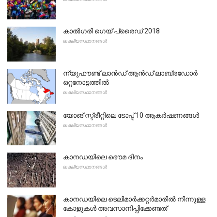
കാൽഗരി ഗെയ് പ്രൈഡ് 2018
ലക്ഷ്യസ്ഥാനങ്ങൾ
ന്യൂഫൗണ്ട് ലാൻഡ് ആൻഡ് ലാബ്രഡോർ
ഒറ്റനോട്ടത്തിൽ
ലക്ഷ്യസ്ഥാനങ്ങൾ
യോങ് സ്ട്രീറ്റിലെ ടോപ്പ് 10 ആകർഷണങ്ങൾ
ലക്ഷ്യസ്ഥാനങ്ങൾ
കാനഡയിലെ ഭൌമ ദിനം
ലക്ഷ്യസ്ഥാനങ്ങൾ
കാനഡയിലെ ടെലിമാർക്കറ്റർമാരിൽ നിന്നുള്ള
കോളുകൾ അവസാനിപ്പിക്കേണ്ടത്