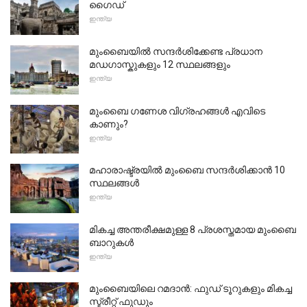
ഗൈഡ്
ഇന്ത്യ
മുംബൈയിൽ സന്ദർശിക്കേണ്ട പ്രധാന
മഡഗാസ്കുകളും 12 സ്ഥലങ്ങളും
ഇന്ത്യ
മുംബൈ ഗണേശ വിഗ്രഹങ്ങൾ എവിടെ
കാണും?
ഇന്ത്യ
മഹാരാഷ്ട്രയിൽ മുംബൈ സന്ദർശിക്കാൻ 10
സ്ഥലങ്ങൾ
ഇന്ത്യ
മികച്ച അന്തരീക്ഷമുള്ള 8 പ്രശസ്തമായ മുംബൈ
ബാറുകൾ
ഇന്ത്യ
മുംബൈയിലെ റമദാൻ: ഫുഡ് ടൂറുകളും മികച്ച
സ്ട്രീറ്റ് ഫുഡും