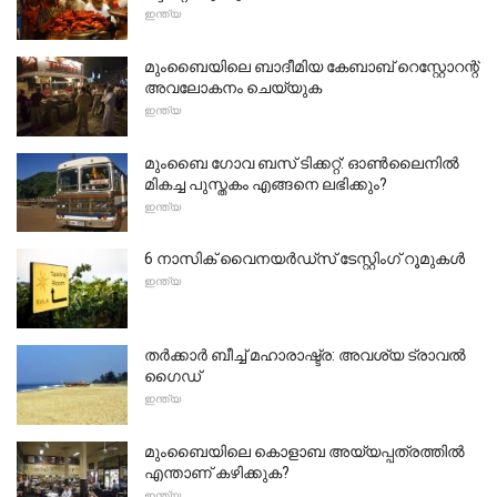
ഇന്ത്യ
മുംബൈയിലെ ബാദീമിയ കേബാബ് റെസ്റ്റോറന്റ്
അവലോകനം ചെയ്യുക
ഇന്ത്യ
മുംബൈ ഗോവ ബസ് ടിക്കറ്റ്: ഓൺലൈനിൽ
മികച്ച പുസ്തകം എങ്ങനെ ലഭിക്കും?
ഇന്ത്യ
6 നാസിക് വൈനയർഡ്സ് ടേസ്റ്റിംഗ് റൂമുകൾ
ഇന്ത്യ
തർക്കാർ ബീച്ച് മഹാരാഷ്ട്ര: അവശ്യ ട്രാവൽ
ഗൈഡ്
ഇന്ത്യ
മുംബൈയിലെ കൊളാബ അയ്യപ്പത്രത്തിൽ
എന്താണ് കഴിക്കുക?
ഇന്ത്യ