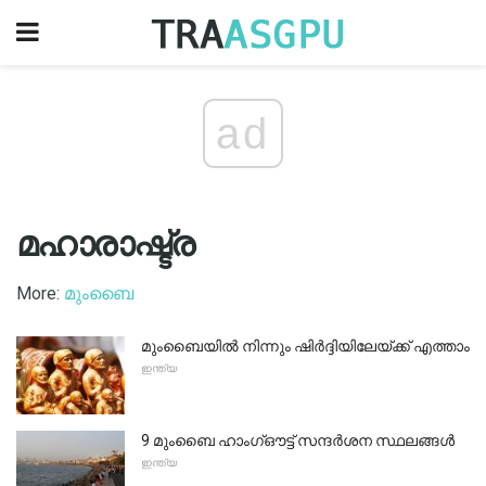
ad
മഹാരാഷ്ട്ര
More:
മുംബൈ
മുംബൈയിൽ നിന്നും ഷിർദ്ദിയിലേയ്ക്ക് എത്താം
ഇന്ത്യ
9 മുംബൈ ഹാംഗ്ഔട്ട് സന്ദർശന സ്ഥലങ്ങൾ
ഇന്ത്യ