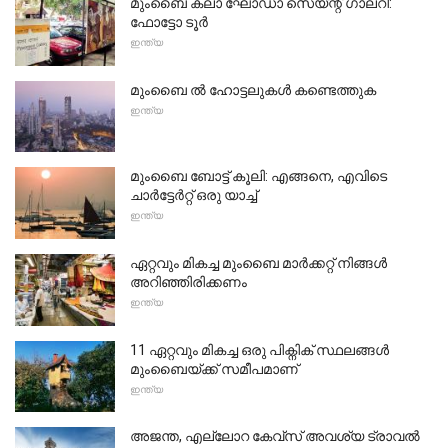
മുംബൈ കലാ ഘോഡാ സെയ്ന്റ് ഗാലറി:
ഫോട്ടോ ടൂർ
ഇന്ത്യ
മുംബൈ ൽ ഹോട്ടലുകൾ കണ്ടെത്തുക
ഇന്ത്യ
മുംബൈ ബോട്ട് കൂലി: എങ്ങനെ, എവിടെ
ചാർട്ടേർറ്റ് ഒരു യാച്ച്
ഇന്ത്യ
ഏറ്റവും മികച്ച മുംബൈ മാർക്കറ്റ് നിങ്ങൾ
അറിഞ്ഞിരിക്കണം
ഇന്ത്യ
11 ഏറ്റവും മികച്ച ഒരു പിക്നിക് സ്ഥലങ്ങൾ
മുംബൈയ്ക്ക് സമീപമാണ്
ഇന്ത്യ
അജന്ത, എല്ലോറ കേവ്സ് അവശ്യ ട്രാവൽ