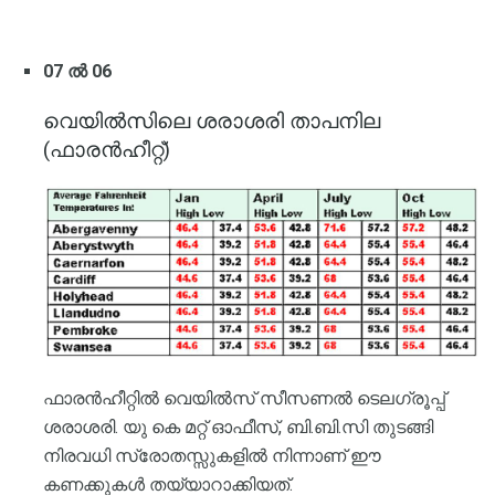
07 ൽ 06
വെയിൽസിലെ ശരാശരി താപനില
(ഫാരൻഹീറ്റ്)
ഫാരൻഹീറ്റിൽ വെയിൽസ് സീസണൽ ടെലഗ്രൂപ്പ്
ശരാശരി. യു കെ മറ്റ് ഓഫീസ്, ബി.ബി.സി തുടങ്ങി
നിരവധി സ്രോതസ്സുകളിൽ നിന്നാണ് ഈ
കണക്കുകൾ തയ്യാറാക്കിയത്.