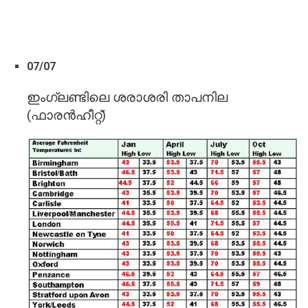
07/07
ഇംഗ്ലണ്ടിലെ ശരാശരി താപനില
(ഫാരൻഹീറ്റ്)