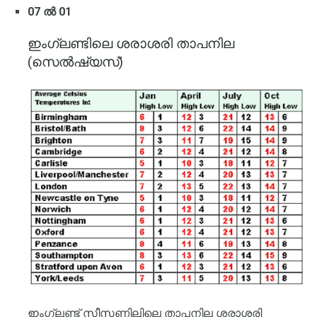
07 ൽ 01
ഇംഗ്ലണ്ടിലെ ശരാശരി താപനില
(സെൽഷ്യസ്)
ഇംഗ്ലണ്ട് സീസണിലിലെ താപനില ശരാശരി