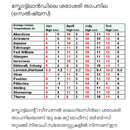
സ്കോട്ട്ലാൻഡിലെ ശരാശരി താപനില
(സെൽഷ്യസ്)
സ്കോട്ട്ലാന്റ് സീസണൽ ടെലഗ്രാസിൻറെ ശരാശരി
താപനിലയാണ്. യു കെ മറ്റ് ഓഫീസ്, ബി.ബി.സി
തുടങ്ങി നിരവധി സ്രോതസ്സുകളിൽ നിന്നാണ് ഈ