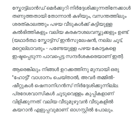
സ്കോട്ട്ലാൻഡ് മെർക്കുറി നിർദ്ദേശിക്കുന്നതിനേക്കാൾ
തണുത്തതായി തോന്നാൻ കഴിയും, വസന്തത്തിലും
ശരത്കാലത്തും പഴയ വീടുകൾക്ക് കട്ടിയുള്ള
കൽഭിത്തികളും വലിയ കരകൗശലവസ്തുക്കളും ഉണ്ട്.
(യഥാർത്ഥ സ്കോട്ട്സ് ഇൻസുലേഷൻ, നല്ല ചൂട്,
മറ്റെല്ലാവരും - പണ്ടേയുള്ള പഴയ കോട്ടകളെ
ഇഷ്ടപ്പെടുന്ന പാവപ്പെട്ട സന്ദർശകരെയാണ് ഇത്).
ആരെങ്കിലും നിങ്ങൾ ഉറക്കത്തിനു മുമ്പായി ഒരു
"ഹോട്ടി" വാഗ്ദാനം ചെയ്താൽ, അവർ തമ്മിൽ-
ഷീറ്റുകൾ ഷെനാനിഗൻസ് നിർദ്ദേശിക്കുന്നില്ല.
പ്രദേശവാസികൾ ചൂടുവെള്ളം കുപ്പികളാണ്
വിളിക്കുന്നത്. വലിയ വീടുമുഴുവൻ വീടുകളിൽ
കയറാൻ എളുപ്പവുമാണ്. ഓഗസ്റ്റിൽ പോലും.