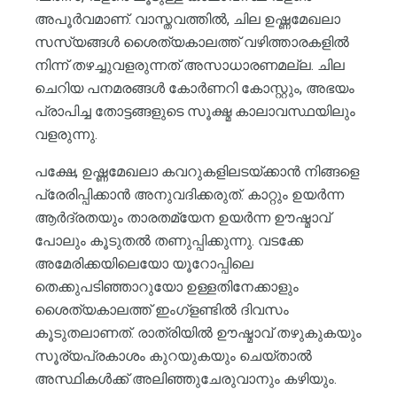
അപൂർവമാണ്. വാസ്തവത്തിൽ, ചില ഉഷ്ണമേഖലാ
സസ്യങ്ങൾ ശൈത്യകാലത്ത് വഴിത്താരകളിൽ
നിന്ന് തഴച്ചുവളരുന്നത് അസാധാരണമല്ല. ചില
ചെറിയ പനമരങ്ങൾ കോർണറി കോസ്റ്റും, അഭയം
പ്രാപിച്ച തോട്ടങ്ങളുടെ സൂക്ഷ്മ കാലാവസ്ഥയിലും
വളരുന്നു.
പക്ഷേ, ഉഷ്ണമേഖലാ കവറുകളിലടയ്ക്കാൻ നിങ്ങളെ
പ്രേരിപ്പിക്കാൻ അനുവദിക്കരുത്. കാറ്റും ഉയർന്ന
ആർദ്രതയും താരതമ്യേന ഉയർന്ന ഊഷ്മാവ്
പോലും കൂടുതൽ തണുപ്പിക്കുന്നു. വടക്കേ
അമേരിക്കയിലെയോ യൂറോപ്പിലെ
തെക്കുപടിഞ്ഞാറുയോ ഉള്ളതിനേക്കാളും
ശൈത്യകാലത്ത് ഇംഗ്ളണ്ടിൽ ദിവസം
കൂടുതലാണത്. രാത്രിയിൽ ഊഷ്മാവ് തഴുകുകയും
സൂര്യപ്രകാശം കുറയുകയും ചെയ്താൽ
അസ്ഥികൾക്ക് അലിഞ്ഞുചേരുവാനും കഴിയും.