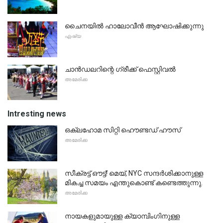
ചൈനയിൽ ഹാലോവീൻ ആഘോഷിക്കുന്നു
ഏഷ്യ
ചാൻഡലറിന്റെ ഗ്രീക്ക് ഫെസ്റ്റിവൽ
അമേരിക്ക
Intresting news
ഒക്ലഹോമ സിറ്റി ഹൌണ്ടഡ് ഹൗസ്
അമേരിക്ക
സീക്രട്ട് ഔട്ട്! മെയ്, NYC സന്ദർശിക്കാനുള്ള
മികച്ച സമയം എന്തുകൊണ്ട് കണ്ടെത്തുന്നു.
അമേരിക്ക
നായകളുമായുള്ള ക്യാമ്പിംഗിനുള്ള