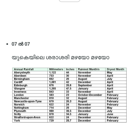
07 ൽ 07
യുകെയിലെ ശരാശരി മഴയോ മഴയോ