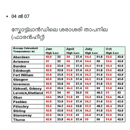
04 ൽ 07
സ്കോട്ട്ലാൻഡിലെ ശരാശരി താപനില
(ഫാരൻഹീറ്റ്)