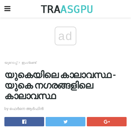
ad
യൂറോപ്പ്
ഇംഗ്ലണ്ട്
യുകെയിലെ കാലാവസ്ഥ -
യുകെ നഗരങ്ങളിലെ
കാലാവസ്ഥ
by ഫെർനെ ആർഫിൻ