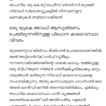
താപനില. യു കെ മറ്റ് ഓഫീസ്, ബി.ബി.സി തുടങ്ങി
നിരവധി സ്രോതസ്സുകളിൽ നിന്നാണ് ഈ
കണക്കുകൾ തയ്യാറാക്കിയത്.
ഒരു യുകെ അവധി ആസൂത്രണം
ചെയ്യുന്നതിനുള്ള പ്രധാന കാലാവസ്ഥാ
വിവരം
യുണൈറ്റഡ് കിങ്ഡം മിഷിഗൺ പോലെയാണെങ്കിൽ,
അത് അറ്റ്ലാൻറിക് ഗൾഫ് സ്ട്രീമും
സൗരസാമ്രാജ്യത്തിന്റെ വടക്കേ കടവും തമ്മിലുള്ള
ഒരു ദ്വീപ് ആണ്. നിങ്ങൾ പ്രതീക്ഷിച്ചതിലേക്കും മാറ്റം
വരുത്താൻ കഴിയുന്ന നിരവധി കാലാവസ്ഥകളെ
സഹായിക്കുന്നു. അതു കാനഡയുടെ ഹഡ്സൺ ബേ
അതേ ലാൻഡിഷനിൽ തന്നെയായിരിക്കാം, എങ്കിലും
താപനില കാലാവസ്ഥാ പാൻ വൃക്ഷങ്ങൾ
ശൈത്യകാലത്ത് വഴി അതിഗംഭീരം വളരാൻ
എന്നാണ് - പോലും സ്കോട്ട്ലാൻഡ് ഭാഗങ്ങളിൽ.