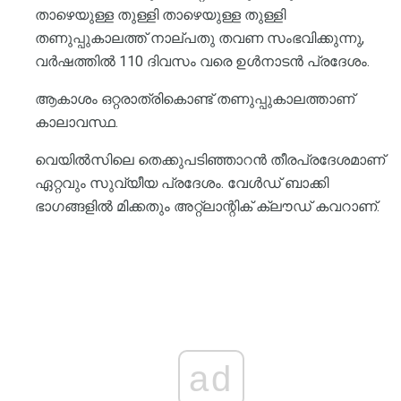
താഴെയുള്ള തുള്ളി താഴെയുള്ള തുള്ളി
തണുപ്പുകാലത്ത് നാല്പതു തവണ സംഭവിക്കുന്നു,
വർഷത്തിൽ 110 ദിവസം വരെ ഉൾനാടൻ പ്രദേശം.
ആകാശം ഒറ്റരാത്രികൊണ്ട് തണുപ്പുകാലത്താണ്
കാലാവസ്ഥ.
വെയിൽസിലെ തെക്കുപടിഞ്ഞാറൻ തീരപ്രദേശമാണ്
ഏറ്റവും സുവ്യീയ പ്രദേശം. വേൾഡ് ബാക്കി
ഭാഗങ്ങളിൽ മിക്കതും അറ്റ്ലാന്റിക് ക്ലൗഡ് കവറാണ്.
ad