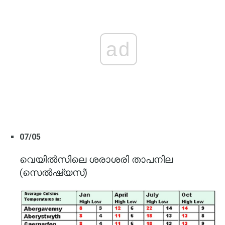
ad
07/05
വെയിൽസിലെ ശരാശരി താപനില
(സെൽഷ്യസ്)