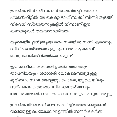
ഇംഗ്ലണ്ടിൽ സീസണൽ ടെലഗ്രൂപ്പ് ശരാശരി
ഫാരൻഹീറ്റിൽ. യു കെ മറ്റ് ഓഫീസ്, ബി.ബി.സി തുടങ്ങി
നിരവധി സ്രോതസ്സുകളിൽ നിന്നാണ് ഈ
കണക്കുകൾ തയ്യാറാക്കിയത്.
യുകെയിലുടനീളമുള്ള താപനിലയിൽ നിന്ന് ഏതാനും
ഡിഗ്രി മാത്രമേയുള്ളൂ. എന്നാൽ ആ കുറവ്
ബിരുദങ്ങൾക്ക് വ്യത്യാസമുണ്ട്.
ഈ പേജിലെ ശരാശരി ഉയർന്നതും താഴ്ന്ന
താപനിലയും - ശരാശരി. ലോകമെമ്പാടുമുള്ള
ഭൂരിഭാഗം സ്ഥലങ്ങളെയും പോലെ, യു.കെ.യിലും
സമീപകാലത്തെ താപനില അന്തരീക്ഷവും
അന്തരീക്ഷമില്ലാത്ത കാലാവസ്ഥയും അനുഭവപ്പെട്ടു.
ഇംഗ്ലണ്ടിലെ മദ്ധ്യാഹ്നം മാർച്ച് മുതൽ ഒക്ടോബർ
വരെയുള്ള മധ്യകാലഘട്ടത്തിൽ സന്ദർശകർക്ക്