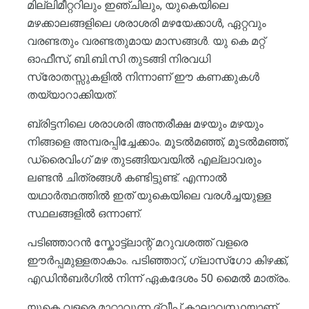
മില്ലിമീറ്ററിലും ഇഞ്ചിലും, യുകെയിലെ
മഴക്കാലങ്ങളിലെ ശരാശരി മഴയേക്കാൾ, ഏറ്റവും
വരണ്ടതും വരണ്ടതുമായ മാസങ്ങൾ. യു കെ മറ്റ്
ഓഫീസ്, ബി.ബി.സി തുടങ്ങി നിരവധി
സ്രോതസ്സുകളിൽ നിന്നാണ് ഈ കണക്കുകൾ
തയ്യാറാക്കിയത്.
ബ്രിട്ടനിലെ ശരാശരി അന്തരീക്ഷ മഴയും മഴയും
നിങ്ങളെ അമ്പരപ്പിച്ചേക്കാം. മൂടൽമഞ്ഞ്, മൂടൽമഞ്ഞ്,
ഡ്രൈവിംഗ് മഴ തുടങ്ങിയവയിൽ എല്ലാവരും
ലണ്ടൻ ചിത്രങ്ങൾ കണ്ടിട്ടുണ്ട്. എന്നാൽ
യഥാർത്ഥത്തിൽ ഇത് യുകെയിലെ വരൾച്ചയുള്ള
സ്ഥലങ്ങളിൽ ഒന്നാണ്.
പടിഞ്ഞാറൻ സ്കോട്ട്ലാന്റ് മറുവശത്ത് വളരെ
ഈർപ്പമുള്ളതാകാം. പടിഞ്ഞാറ്, ഗ്ലാസ്ഗോ കിഴക്ക്,
എഡിൻബർഗിൽ നിന്ന് ഏകദേശം 50 മൈൽ മാത്രം.
യുകെ വളരെ മാറ്റാവുന്ന ദ്വീപ് കാലാവസ്ഥയാണ്.