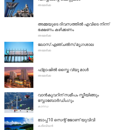
അമേരിക്ക
അമ്മയുടെ ദിവസത്തിൽ എവിടെ നിന്ന്
ഭക്ഷണം കഴിക്കണം
അമേരിക്ക
ലോസ് ഏഞ്ചൽസ് മൃഗശാല
അമേരിക്ക
ഫ്ളാഷിൽ സ്കൈ വ്യൂ മാൾ
അമേരിക്ക
വാൻകൂവറിന് സമീപം സ്കീയിങ്ങും
സ്നോബോർഡിംഗും
കാനഡ
ടോപ്പ് 10 സെന്റ് ജോണ് യുവിവി
കരീബിയൻ