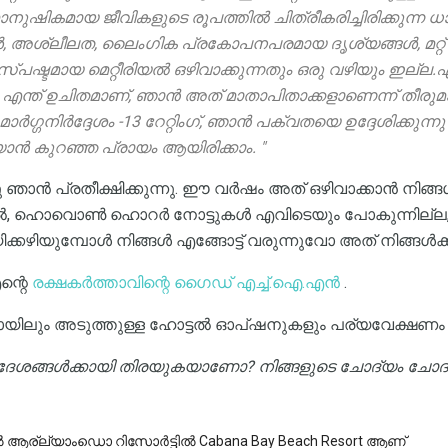
നുഷികമായ ജീവികളുടെ രൂപത്തിൽ ചിത്രീകരിച്ചിരിക്കുന്ന ധ
, അശ്ലീലത, ലൈംഗിക പ്രകോപനപരമായ ദൃശ്യങ്ങൾ, മറ്റ് ച
്പഷ്ടമായ മെറ്റീരിയൽ ഒഴിവാക്കുന്നതും ഒരു വഴിയും ഇല്ല.ഏ
ന്ത് ഉചിതമാണ്, ഞാൻ അത് മാതാപിതാക്കളാണെന്ന് തീരുമാ
്ഗനിർദ്ദേശം -13 റേറ്റിംഗ്, ഞാൻ പക്വതയെ ഉദ്ദേശിക്കുന്ന
 കുറഞ്ഞ പ്രായം ആയിരിക്കാം. "
ാൻ പ്രതീക്ഷിക്കുന്നു. ഈ വർഷം അത് ഒഴിവാക്കാൻ നിങ്
കിൽ, ഹൊവൊൺ ഹൊറർ നോട്ടുകൾ എവിടെയും പോകുന്നില്ല,
്കഴിയുമ്പോൾ നിങ്ങൾ എങ്ങോട്ട് വരുന്നുവോ അത് നിങ്ങൾക്ക
ന്റെ
രക്ഷകർത്താവിന്റെ ഗൈഡ് എച്ച്.ഐ.എൻ
.
ിലും അടുത്തുള്ള ഹോട്ടൽ ഓപ്ഷനുകളും പര്യവേക്ഷണം
ദേശങ്ങൾക്കായി തിരയുകയാണോ?
നിങ്ങളുടെ ചോദ്യം ചോദി
ൽ ആര്ല്യാംഡൊ റിസോർട്ടിൽ Cabana Bay Beach Resort ആണ്