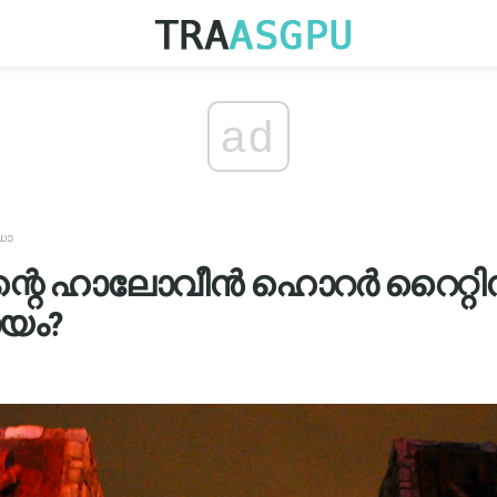
ad
ഡോ
റെ ഹാലോവീൻ ഹൊറർ റൈറ്റിന
ായം?