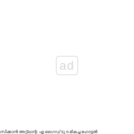
ad
ിക്കാൻ അറ്റ്ലാന്റ: എ ഗൈഡ് ടു ദ മികച്ച ഹോട്ടൽ