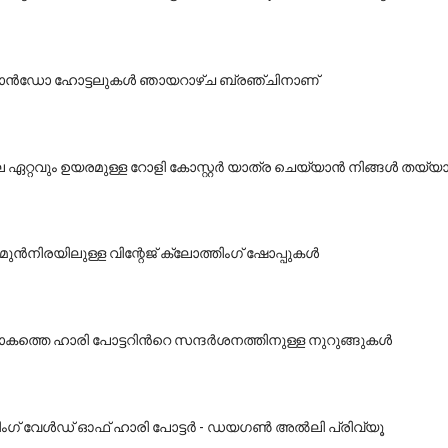
ലാൻഡോ ഹോട്ടലുകൾ ഞായറാഴ്ച ബ്രഞ്ചിനാണ്
 ഏറ്റവും ഉയരമുള്ള റോളി കോസ്റ്റർ യാത്ര ചെയ്യാൻ നിങ്ങൾ തയ
 മുൻനിരയിലുള്ള വിന്റേജ് ക്ലോത്തിംഗ് ഷോപ്പുകൾ
ോകത്തെ ഹാരി പോട്ടറിൻറെ സന്ദർശനത്തിനുള്ള നുറുങ്ങുകൾ
ിംഗ് വേൾഡ് ഓഫ് ഹാരി പോട്ടർ - ഡയഗൺ അൽലി പ്രിവ്യൂ