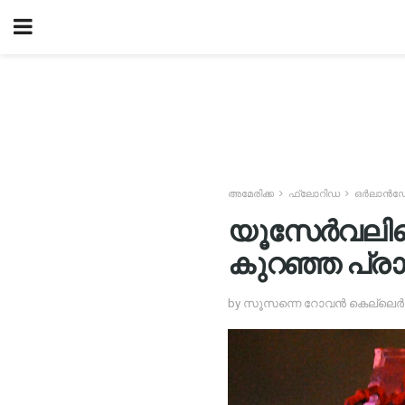
അമേരിക്ക
ഫ്ലോറിഡ
ഒർലാൻ
യൂസേർവലിന്
കുറഞ്ഞ പ്ര
by സൂസന്നെ റോവൻ കെല്ലെർ