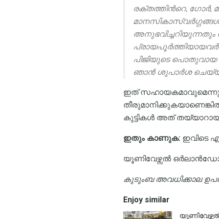
രക്തത്തിൻറെ, ഗോർ, മാ
മാനസികാസ്വർഗ്ഗങ്ങൾ
അനുഭവിച്ചറിയുന്നതും സ
പ്രായപൂർത്തിയായവർ എ
പിജിയുടെ പൊതുവായ മാർഗ
ഞാൻ ശുപാർശ ചെയ്യാൻ
ഇത് സഹായകമാവുമെന്നു ഞ
തീരുമാനിക്കുകയാണെങ്
കുട്ടികൾ അത് തയ്യാറായിക
ഇതും കാണുക:
ഇവിടെ എ
യൂണിവേഴ്സൽ ഒർലാൻഡോയ
കുടുംബ അവധിക്കാല ഉപ
Enjoy similar
യൂണിവേഴ്സ