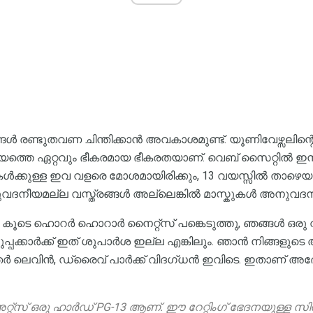
ങൾ രണ്ടുതവണ ചിന്തിക്കാൻ അവകാശമുണ്ട്. യൂണിവേഴ്സലിന്
്തെ ഏറ്റവും ഭീകരമായ ഭീകരതയാണ്. വെബ് സൈറ്റിൽ ഇനിപ്പറ
ട്ടികൾക്കുള്ള ഇവ വളരെ മോശമായിരിക്കും, 13 വയസ്സിൽ താഴെയു
നുവദനീയമല്ല വസ്ത്രങ്ങൾ അല്ലെങ്കിൽ മാസ്കുകൾ അനുവദന
ടെ കൂടെ ഹൊറർ ഹൊറാർ നൈറ്റ്സ് പങ്കെടുത്തു, ഞങ്ങൾ ഒര
ുപ്പക്കാർക്ക് ഇത് ശുപാർശ ഇല്ല എങ്കിലും. ഞാൻ നിങ്ങളു
വിൻ, ഡ്രൈവ് പാർക്ക് വിദഗ്ധൻ ഇവിടെ. ഇതാണ് അദ്ദേ
്സ് ഒരു ഹാർഡ് PG-13 ആണ്. ഈ റേറ്റിംഗ് ഭേദനയുള്ള സി