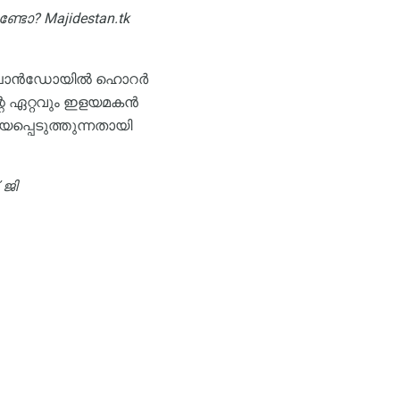
ുണ്ടോ?
Majidestan.tk
സൽ ഒർലാൻഡോയിൽ ഹൊറർ
റെ ഏറ്റവും ഇളയമകൻ
യപ്പെടുത്തുന്നതായി
 ജി