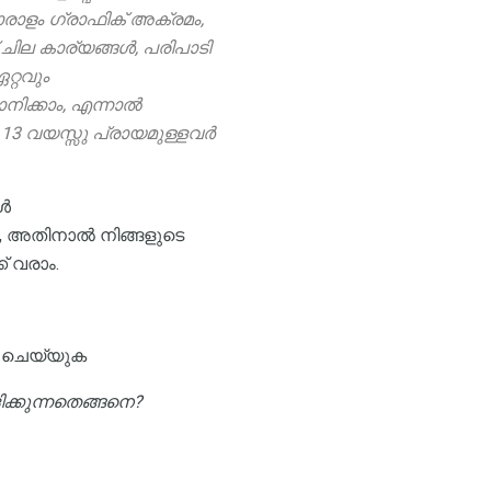
ാരാളം ഗ്രാഫിക് അക്രമം,
ില കാര്യങ്ങൾ, പരിപാടി
റ്റവും
നിക്കാം, എന്നാൽ
ു 13 വയസ്സു പ്രായമുള്ളവർ
ങൾ
 അതിനാൽ നിങ്ങളുടെ
് വരാം.
 ചെയ്യുക
ക്കുന്നതെങ്ങനെ?