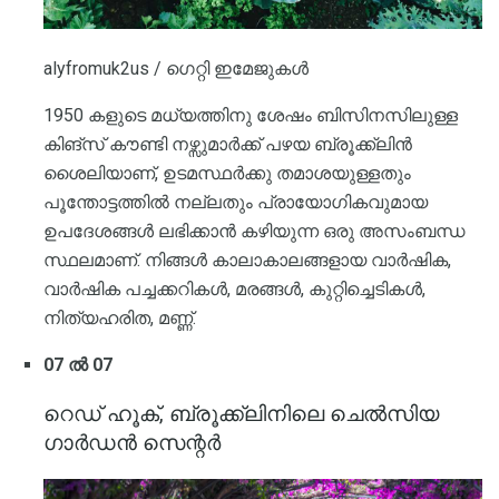
alyfromuk2us / ഗെറ്റി ഇമേജുകൾ
1950 കളുടെ മധ്യത്തിനു ശേഷം ബിസിനസിലുള്ള
കിങ്സ് കൗണ്ടി നഴ്സുമാർക്ക് പഴയ ബ്രൂക്ക്ലിൻ
ശൈലിയാണ്, ഉടമസ്ഥർക്കു തമാശയുള്ളതും
പൂന്തോട്ടത്തിൽ നല്ലതും പ്രായോഗികവുമായ
ഉപദേശങ്ങൾ ലഭിക്കാൻ കഴിയുന്ന ഒരു അസംബന്ധ
സ്ഥലമാണ്. നിങ്ങൾ കാലാകാലങ്ങളായ വാർഷിക,
വാർഷിക പച്ചക്കറികൾ, മരങ്ങൾ, കുറ്റിച്ചെടികൾ,
നിത്യഹരിത, മണ്ണ്.
07 ൽ 07
റെഡ് ഹൂക്, ബ്രൂക്ക്ലിനിലെ ചെൽസിയ
ഗാർഡൻ സെന്റർ