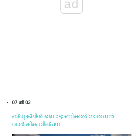
ad
07 ൽ 03
ബ്രൂക്ലിൻ ബൊട്ടാണിക്കൽ ഗാർഡൻ
വാർഷിക വില്പന