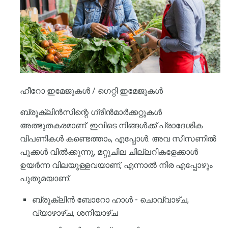
ഹീറോ ഇമേജുകൾ / ഗെറ്റി ഇമേജുകൾ
ബ്രൂക്ലിൻസിന്റെ ഗ്രീൻമാർക്കറ്റുകൾ
അത്ഭുതകരമാണ്. ഇവിടെ നിങ്ങൾക്ക് പ്രാദേശിക
വിപണികൾ കണ്ടെത്താം, എപ്പോൾ. അവ സീസണിൽ
പൂക്കൾ വിൽക്കുന്നു, മറ്റുചില ചില്ലറികളേക്കാൾ
ഉയർന്ന വിലയുള്ളവയാണ്, എന്നാൽ നിര എപ്പോഴും
പുതുമയാണ്.
ബ്രൂക്ലിൻ ബോറോ ഹാൾ - ചൊവ്വാഴ്ച,
വ്യാഴാഴ്ച, ശനിയാഴ്ച