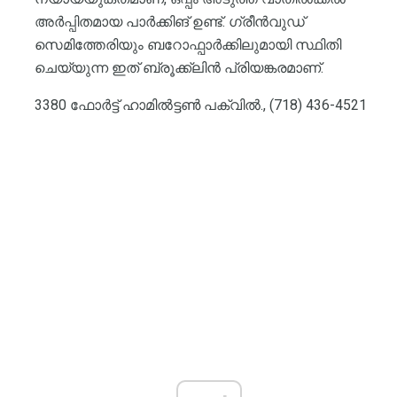
അർപ്പിതമായ പാർക്കിങ് ഉണ്ട്. ഗ്രീൻവുഡ്
സെമിത്തേരിയും ബറോഫ്പാർക്കിലുമായി സ്ഥിതി
ചെയ്യുന്ന ഇത് ബ്രൂക്ക്ലിൻ പ്രിയങ്കരമാണ്.
3380 ഫോർട്ട് ഹാമിൽട്ടൺ പക്വിൽ., (718) 436-4521