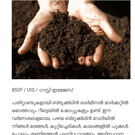
BSIP / UIG / ഗസ്റ്റി ഇമേജസ്
പതിറ്റാണ്ടുകളായി ബ്രൂക്ക്ലിൻ ടെർമിനൽ മാർക്കറ്റിൽ
മൊത്തവും റീട്ടെയിൽ ഷോപ്പുകളും ഉണ്ട്. ഈ
വർണശബളമായ, പഴയ ബ്രൂക്ക്ലിൻ വേദിയിൽ
നിങ്ങൾ മരങ്ങൾ, കുറ്റിച്ചെടികൾ, കാലങ്ങളിൽ പൂക്കൾ,
പോലും തണ്ണിമത്തൻ എന്നിവ വാങ്ങാം. അടിസ്ഥാന