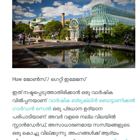
Huw ജോൺസ് / ഗെറ്റി ഇമേജസ്
ഇത് നഷ്ടപ്പെടുത്താതിരിക്കാൻ ഒരു വാർഷിക
വിൽപ്പനയാണ്.
വാർഷിക ബ്രൂക്ലിൻ ബൊട്ടാണിക്കൽ
ഗാർഡൻ സെൽ
ഒരു പ്രധാന ഉദ്യാന
പരിപാടിയാണ്. അവർ വളരെ നല്ല വിലയിൽ
സ്റ്റാൻഡേർഡ്, അസാധാരണമായ സസ്യങ്ങളുടെ
ഒരു കൊച്ചു വില്ക്കുന്നു. അംഗങ്ങൾക്ക് ആദ്യം