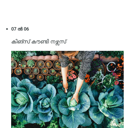
07 ൽ 06
കിങ്സ് കൗണ്ടി നഴ്സസ്