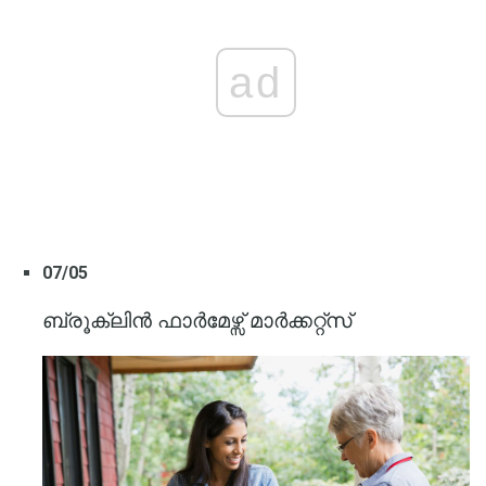
ad
07/05
ബ്രൂക്ലിൻ ഫാർമേഴ്സ് മാർക്കറ്റ്സ്