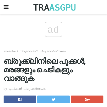
ad
അമേരിക്ക
ന്യൂയോര്ക്ക്
ന്യൂ യോർക്ക് നഗരം
ബ്രൂക്ക്ലിനിലെ പൂക്കൾ,
മരങ്ങളും ചെടികളും
വാങ്ങുക
by എല്ലെൻ ഫ്രൂഡൻഹൈം