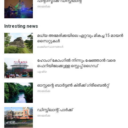
ഫന്റാസ്മാക്! ഡിസ്നിലാന്റ്
അമേരിക്ക
Intresting news
മധ്യ അമേരിക്കയിലെ ഏറ്റവും മികച്ച 15 മായൻ
സൈറ്റുകൾ
ലക്ഷ്യസ്ഥാനങ്ങൾ
ഹോംഗ് കോംഗിൽ നിന്നും ഷേഞ്ഞാൻ വരെ
ഫെറിയിലേക്കുള്ള സ്റ്റെപ്പ് ഗൈഡ്
ഏഷ്യ
ഓസ്റ്റന്റെ ബാർട്ടൺ ക്രീക്ക് ഗ്രീബെൽറ്റ്
അമേരിക്ക
ഡിസ്നിലാന്റ് പാർക്ക്
അമേരിക്ക