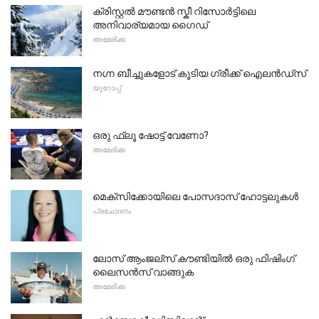
ക്രിസ്റ്റൽ മൗണ്ടൻ സ്കീ റിസോർട്ടിലെ
അനിവാര്യമായ ഗൈഡ്
അമേരിക്ക
നഗ്ന ബീച്ചുകളോട് കൂടിയ ഗ്രീക്ക് ഐലൻഡ്സ്
യൂറോപ്പ്
ഒരു ഫ്ലൂ ഷോട്ട് വേണോ?
അമേരിക്ക
മെക്സിക്കോയിലെ പോസദാസ് ഹോട്ടലുകൾ
പ്രചോദനം
ലോസ് ആംജല്സ് കൗണ്ടിയിൽ ഒരു ഫിഷിംഗ്
ലൈസൻസ് വാങ്ങുക
അമേരിക്ക