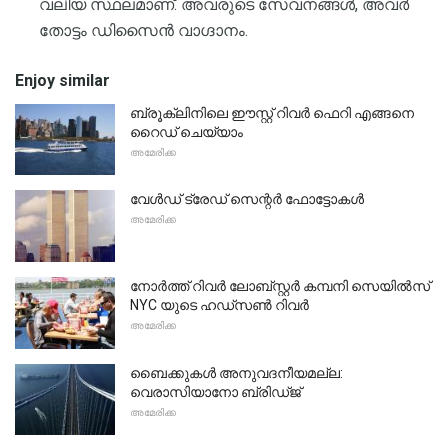
വലിയ സ്ഥലമാണ്. അവരുടെ സേവനങ്ങൾ, അവർ
തോട്ടം ഡിസൈൻ വാഗ്ദാനം.
Enjoy similar
ബ്രൂക്ലിനിലെ ഈസ്റ്റ് റിവർ ഫെറി എങ്ങനെ
റൈഡ് ചെയ്യാം
അമേരിക്ക
വേൾഡ് ട്രേഡ് സെന്റർ ഫോട്ടോകൾ
അമേരിക്ക
നോർത്ത് റിവർ ലോബ്സ്റ്റർ കമ്പനി സെയിൽസ്
NYC യുടെ ഹഡ്സൺ റിവർ
അമേരിക്ക
ബൈക്കുകൾ അനുവദനീയമല്ല:
വെരാസിയാനോ ബ്രിഡ്ജ്
അമേരിക്ക