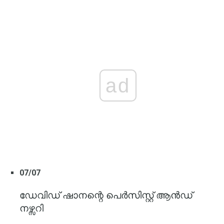
ad
07/07
ഡേവിഡ് ഷാനന്റെ പെർസിസ്റ്റ് ആൻഡ്
നഴ്സറി