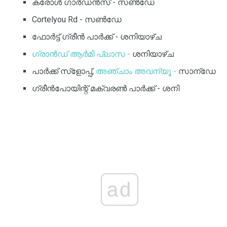
കരോൾ ഗാർഡൻസ് - സൺഡേ
Cortelyou Rd - സൺഡേ
ഫോർട്ട് ഗ്രീൻ പാർക്ക് - ശനിയാഴ്ച
ഗ്രാൻഡ് ആർമി പ്ലാസ -
ശനിയാഴ്ച
പാർക്ക് സ്ളോപ്പ്,
അഞ്ചാം അവന്യൂ -
സാന്ഡേ
ഗ്രീൻപോയിന്റ് മക്വരൺ പാർക്ക് - ശനി
ad