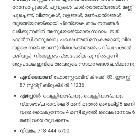
റോസാപ്പൂക്കൾ, പൂവുകൾ, ചാരിതാർത്ഥ്യങ്ങൾ, മണ്ണ്
പൂച്ചെണ്ട്, വിത്തുകൾ, വളങ്ങൾ, മൺപാത്രങ്ങൾ
തുടങ്ങിയവയ്ക്കായി പ്രത്യേക തരം ഇനങ്ങൾ
ലഭിക്കുന്നതിന് അനുയോജ്യമായ സ്ഥലം. ഇത്
ഫാൻസി ഒന്നുമല്ല, പക്ഷെ അത് രസകരമാണ്, വില
വളരെ നല്ലതാണ് (നിങ്ങൾക്ക് അല്പം വിലപേശാൻ
കഴിയും). നിങ്ങളുടെ പ്രാദേശിക പൂ വിൽപ്പണി
ഒരുപക്ഷേ ഇവിടെ അവരുടെ സാധനങ്ങൾ ലഭിക്കുന്നു.
എവിടെയാണ്:
ഫോസ്റ്റേവവീവ് കിഴക്ക് -83, ഈസ്റ്റ്
87 സ്ട്രീറ്റ്, ബ്രൂക്ലിൻ 11236
എപ്പോൾ:
വെള്ളിയാഴ്ചയും വെള്ളിയാഴ്ചയും
വ്യാഴാഴ്ച രാവിലെ 8 മണി മുതൽ വൈകിട്ട് 8 മണി
വരെ വൈകുന്നേരം 4 മണി മുതൽ വൈകുന്നേരം 6
മണി വരെ തുറക്കണം.
വിവരം:
718-444-5700.