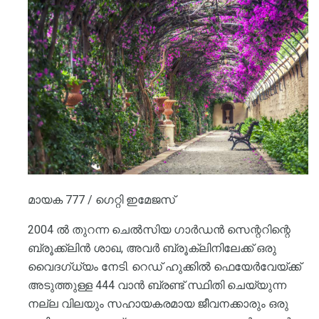
മായക 777 / ഗെറ്റി ഇമേജസ്
2004 ൽ തുറന്ന ചെൽസിയ ഗാർഡൻ സെന്ററിന്റെ
ബ്രൂക്ക്ലിൻ ശാഖ, അവർ ബ്രൂക്ലിനിലേക്ക് ഒരു
വൈദഗ്ധ്യം നേടി. റെഡ് ഹുക്കിൽ ഫെയേർവേയ്ക്ക്
അടുത്തുള്ള 444 വാൻ ബ്രണ്ട് സ്ഥിതി ചെയ്യുന്ന
നല്ല വിലയും സഹായകരമായ ജീവനക്കാരും ഒരു